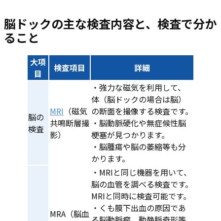
脳ドックの主な検査内容と、検査で分か
ること
大項
検査項目
詳細
目
・強力な磁気を利用して、
体（脳ドックの場合は脳）
MRI
（磁気
の断面を撮像する検査です。
脳の
共鳴断層撮
・脳動脈硬化や無症候性脳
検査
影）
梗塞が見つかります。
・脳腫瘍や脳の萎縮等も分
かります。
・​​MRIと同じ機器を用いて、
脳の血管を調べる検査です。
MRIと同時に検査可能です。
・くも膜下出血の原因であ
MRA（脳血
る脳動脈瘤、動静脈奇形等