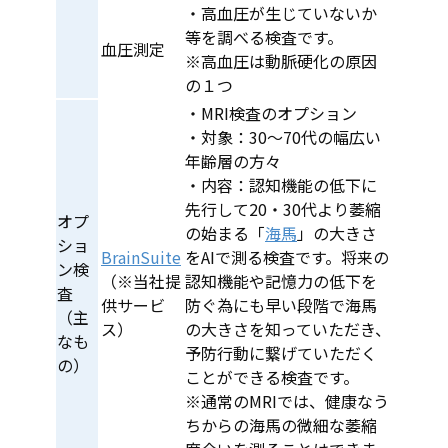
・​高血圧が生じていないか
等を調べる検査です。
血圧測定
※高血圧は動脈硬化の原因
の１つ
・MRI検査のオプション
・対象：30～70代の幅広い
年齢層の方々
・内容：認知機能の低下に
先行して20・30代より萎縮
オプ
の始まる「
海馬
」の大きさ
ショ
BrainSuite
をAIで測る検査です。将来の
ン検
（※当社提
認知機能や記憶力の低下を
査
供サービ
防ぐ為にも早い段階で海馬
（主
ス）
の大きさを知っていただき、
なも
予防行動に繋げていただく
の）
ことができる検査です。
※通常のMRIでは、健康なう
ちからの海馬の微細な萎縮