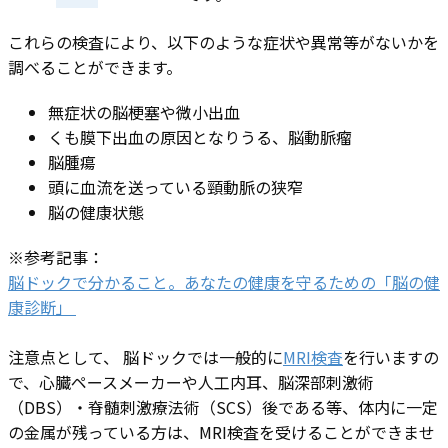
これらの検査により、以下のような症状や異常等がないかを
調べることができます。
無症状の脳梗塞や微小出血
くも膜下出血の原因となりうる、脳動脈瘤
脳腫瘍
頭に血流を送っている頸動脈の狭窄
脳の健康状態
※参考記事：
脳ドックで分かること。あなたの健康を守るための「脳の健
康診断」
注意点として、 脳ドックでは一般的に
MRI検査
を行いますの
で、心臓ペースメーカーや人工内耳、脳深部刺激術
（DBS）・脊髄刺激療法術（SCS）後である等、体内に一定
の金属が残っている方は、MRI検査を受けることができませ