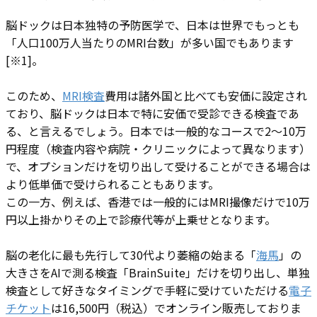
脳ドックは日本独特の予防医学で、日本は世界でもっとも
「人口100万人当たりのMRI台数」が多い国でもあります
[※1]。
このため、
MRI検査
費用は諸外国と比べても安価に設定され
ており、脳ドックは日本で特に安価で受診できる検査であ
る、と言えるでしょう。日本では一般的なコースで2～10万
円程度（検査内容や病院・クリニックによって異なります）
で、オプションだけを切り出して受けることができる場合は
より低単価で受けられることもあります。
この一方、例えば、香港では一般的にはMRI撮像だけで10万
円以上掛かりその上で診療代等が上乗せとなります。
脳の老化に最も先行して30代より萎縮の始まる「
海馬
」の
大きさをAIで測る検査「BrainSuite」だけを切り出し、単独
検査として好きなタイミングで手軽に受けていただける
電子
チケット
は16,500円（税込）でオンライン販売しておりま