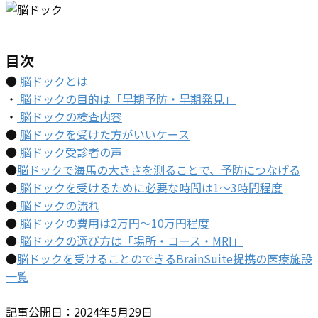
目次
●
脳ドックとは
・
脳ドックの目的は「早期予防・早期発見」
・
脳ドックの検査内容
●
脳ドックを受けた方がいいケース
●
脳ドック受診者の声
●
脳ドックで海馬の大きさを測ることで、予防につなげる
●
脳ドックを受けるために必要な時間は1～3時間程度
●
脳ドックの流れ
●
脳ドックの費用は2万円～10万円程度
●
脳ドックの選び方は「場所・コース・MRI」
●
脳ドックを受けることのできるBrainSuite提携の医療施設
一覧
記事公開日：2024年5月29日