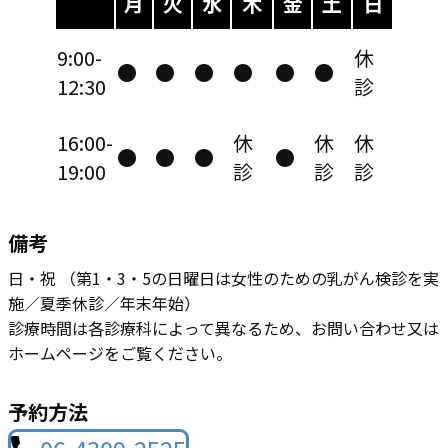
月
火
水
木
金
土
日
9:00-
休
●
●
●
●
●
●
12:30
診
16:00-
休
休
休
●
●
●
●
19:00
診
診
診
備考
日・祝 （第1・3・5の日曜日は女性のための乳がん検診を実
施／夏季休診／年末年始）
診療時間は各診療科によって異なるため、お問い合わせ又は
ホームページをご覧ください。
予約方法