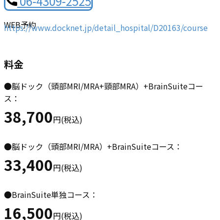
06-4309-2525
WEB予約
https://www.docknet.jp/detail_hospital/D20163/course
料金
●脳ドック（頭部MRI/MRA+頸部MRA）+BrainSuiteコー
ス：
38,700
円(税込)
●脳ドック（頭部MRI/MRA）+BrainSuiteコース：
33,400
円(税込)
●BrainSuite単独コース：
16,500
円(税込)