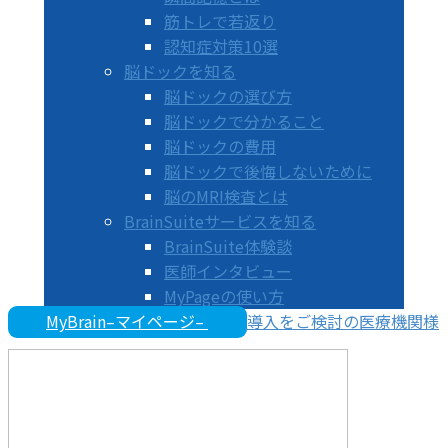
筋トレで若返り
認知症対策10選
脳ドックを知る
脳ドックの選び方
脳ドックで分かること
脳ドックの費用
脳ドックで後悔しないために
脳のMRI検査とは
BrainSuiteサービスを知る
BrainSuite体験談
医師インタビュー
MyPageの使い方
MyBrain–マイページ–
導入をご検討の医療機関様