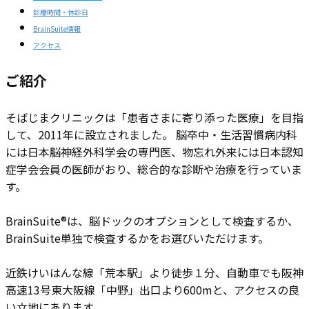
診療時間・休診日
BrainSuite情報
アクセス
ご紹介
そばじまクリニックは「患者さまに寄り添った医療」を目指
して、2011年に設立されました。 脳卒中・生活習慣病内科
には日本脳神経外科学会の専門医、物忘れ外来には日本認知
症学会会員の医師がおり、総合的な診断や治療を行っていま
す。
BrainSuite®は、脳ドックのオプションとして検査するか、
BrainSuite単独で検査するかをお選びいただけます。
近鉄けいはんな線「荒本駅」より徒歩１分、自動車でも阪神
高速13号東大阪線「中野」出口より600mと、アクセスの良
い立地にあります。