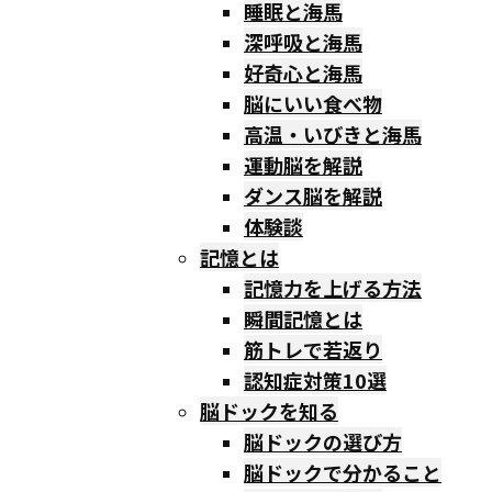
睡眠と海馬
深呼吸と海馬
好奇心と海馬
脳にいい食べ物
高温・いびきと海馬
運動脳を解説
ダンス脳を解説
体験談
記憶とは
記憶力を上げる方法
瞬間記憶とは
筋トレで若返り
認知症対策10選
脳ドックを知る
脳ドックの選び方
脳ドックで分かること