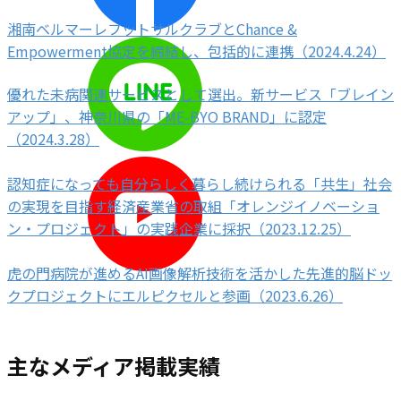
湘南ベルマーレフットサルクラブとChance &
Empowerment協定を締結し、包括的に連携（2024.4.24）
優れた未病関連サービスとして選出。新サービス「ブレイン
アップ」、神奈川県の「ME-BYO BRAND」に認定
（2024.3.28）
認知症になっても自分らしく暮らし続けられる「共生」社会
の実現を目指す経済産業省の取組「オレンジイノベーショ
ン・プロジェクト」の実践企業に採択（2023.12.25）
虎の門病院が進めるAI画像解析技術を活かした先進的脳ドッ
クプロジェクトにエルピクセルと参画（2023.6.26）
主なメディア掲載実績