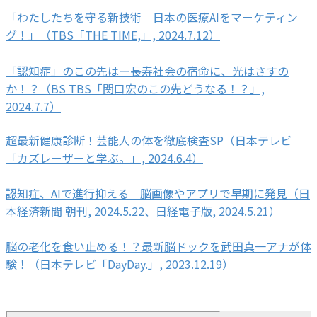
「わたしたちを守る新技術 日本の医療AIをマーケティン
グ！」（TBS「THE TIME,」, 2024.7.12）
「認知症」のこの先はー長寿社会の宿命に、光はさすの
か！？（BS TBS「関口宏のこの先どうなる！？」,
2024.7.7）
超最新健康診断！芸能人の体を徹底検査SP（日本テレビ
「カズレーザーと学ぶ。」, 2024.6.4）
認知症、AIで進行抑える 脳画像やアプリで早期に発見（日
本経済新聞 朝刊, 2024.5.22、日経電子版, 2024.5.21）
脳の老化を食い止める！？最新脳ドックを武田真一アナが体
験！（日本テレビ「DayDay.」, 2023.12.19）