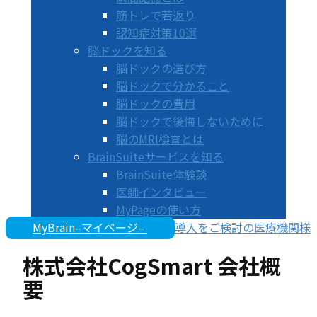
筋トレで若返り
認知症対策10選
脳ドックを知る
脳ドックの選び方
脳ドックで分かること
脳ドックの費用
脳ドックで後悔しないために
脳のMRI検査とは
BrainSuiteサービスを知る
BrainSuite体験談
医師インタビュー
MyPageの使い方
MyBrain–マイページ–
導入をご検討の医療機関様
株式会社CogSmart 会社概
要