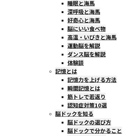
睡眠と海馬
深呼吸と海馬
好奇心と海馬
脳にいい食べ物
高温・いびきと海馬
運動脳を解説
ダンス脳を解説
体験談
記憶とは
記憶力を上げる方法
瞬間記憶とは
筋トレで若返り
認知症対策10選
脳ドックを知る
脳ドックの選び方
脳ドックで分かること