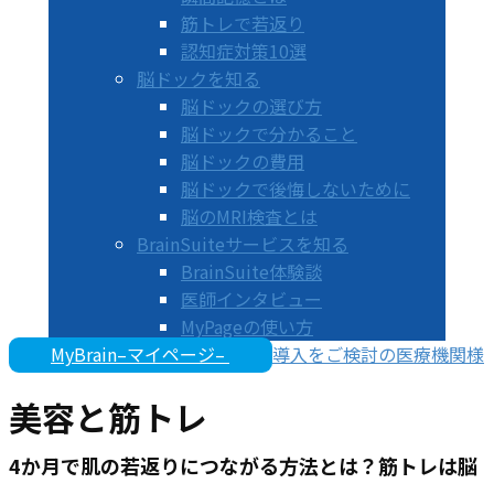
筋トレで若返り
認知症対策10選
脳ドックを知る
脳ドックの選び方
脳ドックで分かること
脳ドックの費用
脳ドックで後悔しないために
脳のMRI検査とは
BrainSuiteサービスを知る
BrainSuite体験談
医師インタビュー
MyPageの使い方
MyBrain–マイページ–
導入をご検討の医療機関様
美容と筋トレ
4か月で肌の若返りにつながる方法とは？
筋トレは脳