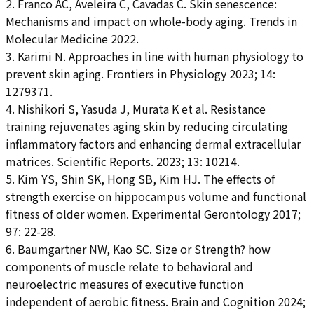
2. Franco AC, Aveleira C, Cavadas C. Skin senescence:
Mechanisms and impact on whole-body aging. Trends in
Molecular Medicine 2022.
3. Karimi N. Approaches in line with human physiology to
prevent skin aging. Frontiers in Physiology 2023; 14:
1279371.
4. Nishikori S, Yasuda J, Murata K et al. Resistance
training rejuvenates aging skin by reducing circulating
inflammatory factors and enhancing dermal extracellular
matrices. Scientific Reports. 2023; 13: 10214.
5. Kim YS, Shin SK, Hong SB, Kim HJ. The effects of
strength exercise on hippocampus volume and functional
fitness of older women. Experimental Gerontology 2017;
97: 22-28.
6. Baumgartner NW, Kao SC. Size or Strength? how
components of muscle relate to behavioral and
neuroelectric measures of executive function
independent of aerobic fitness. Brain and Cognition 2024;