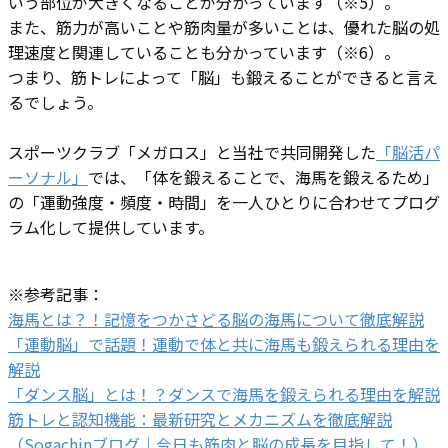
いう部位が大きくなることが分かっています（※5）。
また、筋力が高いことや筋肉量が多いことは、優れた脳の処
理速度と関連していることも分かっています（※6）。
つまり、筋トレによって「脳」も鍛えることができると言え
るでしょう。
スポーツクラブ「メガロス」と当社で共同開発した
「脳活パ
ーソナル」
では、「体を鍛えることで、海馬を鍛えるため」
の「運動強度・頻度・時間」を一人ひとりに合わせてプログ
ラム化して提供しています。
※参考記事：
海馬とは？！記憶をつかさどる脳の海馬について徹底解説
「運動脳」で話題！運動で体と共に海馬も鍛えられる理由を
解説
「ダンス脳」とは！？ダンスで海馬を鍛えられる理由を解説
筋トレと認知機能：最新研究とメカニズムを徹底解説
（Sogachinブログ｜今日も筋肉と脳の成長を目指して！）