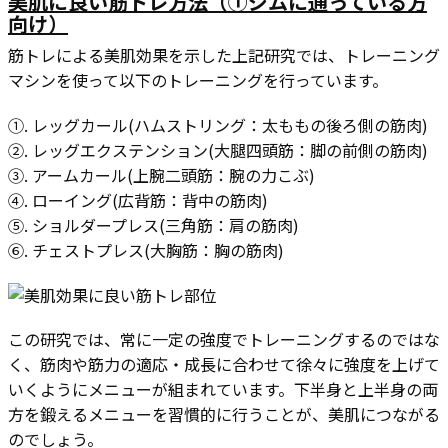
美肌に良い筋トレ方法（①ジムに通っている方
向け）
筋トレによる美肌効果を示した上記研究では、トレーニング
マシンを使って以下のトレーニングを行っています。
①. レッグカール(ハムストリング：太ももの後ろ側の筋肉)
②. レッグエクステンション(大腿四頭筋：脚の前側の筋肉)
③. アームカール(上腕二頭筋：腕の力こぶ)
④. ローイング(広背筋：背中の筋肉)
⑤. ショルダープレス(三角筋：肩の筋肉)
⑥. チェストプレス(大胸筋：胸の筋肉)
この研究では、常に一定の強度でトレーニングするのではな
く、筋肉や筋力の適応・成長に合わせて徐々に強度を上げて
いくようにメニューが組まれています。下半身と上半身の両
方を鍛えるメニューを習慣的に行うことが、美肌につながる
のでしょう。