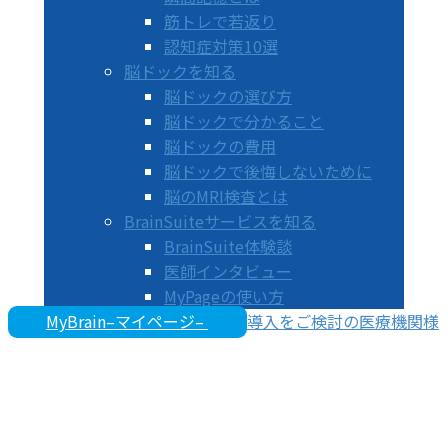
筋トレで若返り
認知症対策10選
脳ドックを知る
脳ドックの選び方
脳ドックで分かること
脳ドックの費用
脳ドックで後悔しないために
脳のMRI検査とは
BrainSuiteサービスを知る
BrainSuite体験談
医師インタビュー
MyPageの使い方
MyBrain–マイページ–
導入をご検討の医療機関様