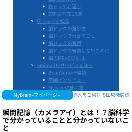
筋トレで若返り
認知症対策10選
脳ドックを知る
脳ドックの選び方
脳ドックで分かること
脳ドックの費用
脳ドックで後悔しないために
脳のMRI検査とは
BrainSuiteサービスを知る
BrainSuite体験談
医師インタビュー
MyPageの使い方
MyBrain–マイページ–
導入をご検討の医療機関様
瞬間記憶（カメラアイ）とは！？脳科学
で分かっていることと分かっていないこ
と