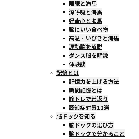
睡眠と海馬
深呼吸と海馬
好奇心と海馬
脳にいい食べ物
高温・いびきと海馬
運動脳を解説
ダンス脳を解説
体験談
記憶とは
記憶力を上げる方法
瞬間記憶とは
筋トレで若返り
認知症対策10選
脳ドックを知る
脳ドックの選び方
脳ドックで分かること