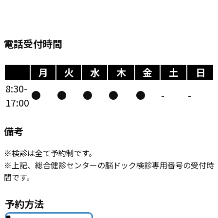
電話受付時間
月
火
水
木
金
土
日
8:30-
●
●
●
●
●
-
-
17:00
備考
※​検診は全て予約制です。
※上記、総合健診センターの脳ドック検診専用番号の受付時
間です。
予約方法