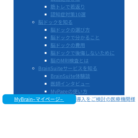
筋トレで若返り
認知症対策10選
脳ドックを知る
脳ドックの選び方
脳ドックで分かること
脳ドックの費用
脳ドックで後悔しないために
脳のMRI検査とは
BrainSuiteサービスを知る
BrainSuite体験談
医師インタビュー
MyPageの使い方
MyBrain–マイページ–
導入をご検討の医療機関様