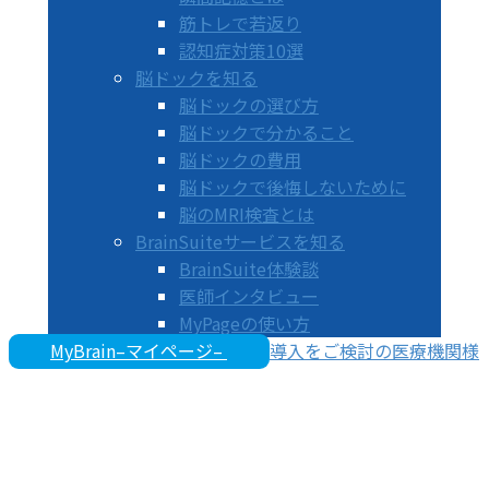
筋トレで若返り
認知症対策10選
脳ドックを知る
脳ドックの選び方
脳ドックで分かること
脳ドックの費用
脳ドックで後悔しないために
脳のMRI検査とは
BrainSuiteサービスを知る
BrainSuite体験談
医師インタビュー
MyPageの使い方
MyBrain–マイページ–
導入をご検討の医療機関様