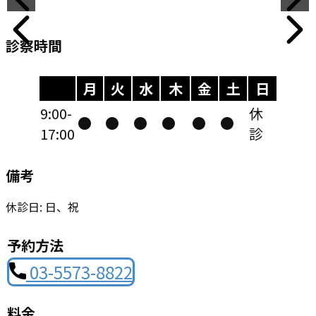
診察時間
月
火
水
木
金
土
日
9:00-
休
●
●
●
●
●
●
17:00
診
備考
休診日: 日、祝
予約方法
03-5573-8822
料金