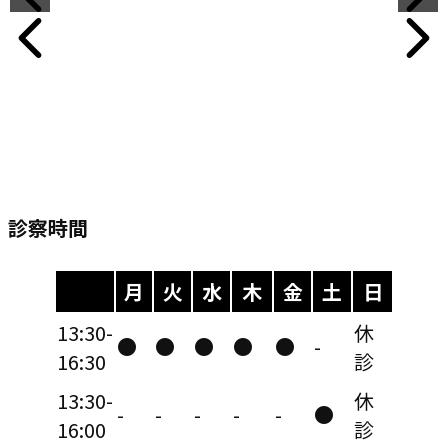
診察時間
月
火
水
木
金
土
日
13:30-
休
●
●
●
●
●
-
16:30
診
13:30-
休
-
-
-
-
-
●
16:00
診