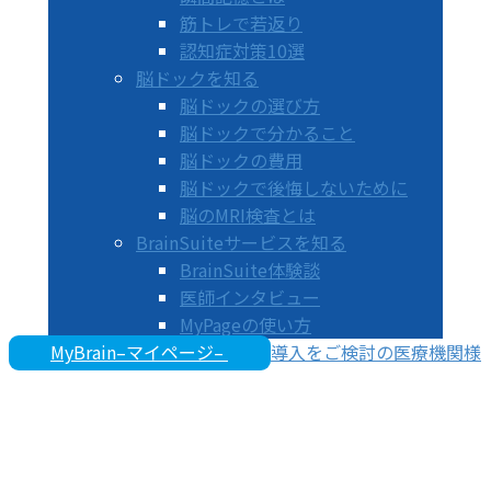
筋トレで若返り
認知症対策10選
脳ドックを知る
脳ドックの選び方
脳ドックで分かること
脳ドックの費用
脳ドックで後悔しないために
脳のMRI検査とは
BrainSuiteサービスを知る
BrainSuite体験談
医師インタビュー
MyPageの使い方
MyBrain–マイページ–
導入をご検討の医療機関様