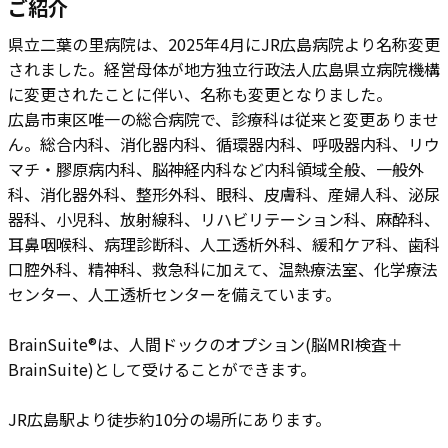
ご紹介
県立二葉の里病院は、​2025年4月にJR広島病院より名称変更
されました。経営母体が地方独立行政法人広島県立病院機構
に変更されたことに伴い、名称も変更となりました。
広島市東区唯一の総合病院で、診療科は従来と変更ありませ
ん。総合内科、消化器内科、循環器内科、呼吸器内科、リウ
マチ・膠原病内科、脳神経内科など内科領域全般、一般外
科、消化器外科、整形外科、眼科、皮膚科、産婦人科、泌尿
器科、小児科、放射線科、リハビリテーション科、麻酔科、
耳鼻咽喉科、病理診断科、人工透析外科、緩和ケア科、歯科
口腔外科、精神科、救急科に加えて、温熱療法室、化学療法
センター、人工透析センターを備えています。
BrainSuite®は、人間ドックのオプション(脳MRI検査＋
BrainSuite)として受けることができます。
JR広島駅より徒歩約10分の場所にあります。