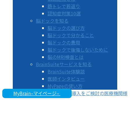
筋トレで若返り
認知症対策10選
脳ドックを知る
脳ドックの選び方
脳ドックで分かること
脳ドックの費用
脳ドックで後悔しないために
脳のMRI検査とは
BrainSuiteサービスを知る
BrainSuite体験談
医師インタビュー
MyPageの使い方
MyBrain–マイページ–
導入をご検討の医療機関様