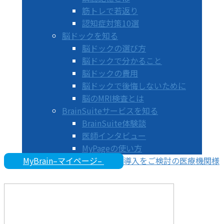
筋トレで若返り
認知症対策10選
脳ドックを知る
脳ドックの選び方
脳ドックで分かること
脳ドックの費用
脳ドックで後悔しないために
脳のMRI検査とは
BrainSuiteサービスを知る
BrainSuite体験談
医師インタビュー
MyPageの使い方
MyBrain–マイページ–
導入をご検討の医療機関様