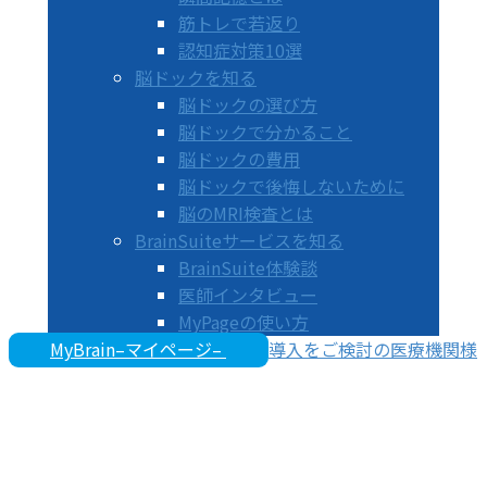
筋トレで若返り
認知症対策10選
脳ドックを知る
脳ドックの選び方
脳ドックで分かること
脳ドックの費用
脳ドックで後悔しないために
脳のMRI検査とは
BrainSuiteサービスを知る
BrainSuite体験談
医師インタビュー
MyPageの使い方
MyBrain–マイページ–
導入をご検討の医療機関様