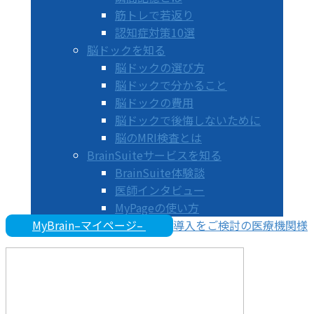
筋トレで若返り
認知症対策10選
脳ドックを知る
脳ドックの選び方
脳ドックで分かること
脳ドックの費用
脳ドックで後悔しないために
脳のMRI検査とは
BrainSuiteサービスを知る
BrainSuite体験談
医師インタビュー
MyPageの使い方
MyBrain–マイページ–
導入をご検討の医療機関様