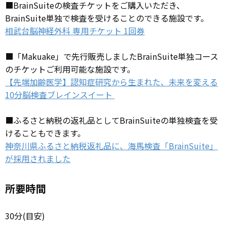
■BrainSuiteの検査チケットをご購入いただき、
BrainSuite単独で検査を受けることのできる施設です。
相武台脳神経外科 専用チケット 1回券
■​「Makuake」で先行販売しましたBrainSuite単独コース
のチケットご利用可能な施設です。
【先端加齢医学】認知症研究から生まれた、未来を変える
10分脳検査ブレインスイート
■ふるさと納税の返礼品としてBrainSuiteの単独検査を受
けることもできます。
神奈川県ふるさと納税返礼品に、海馬検査「BrainSuite」
が採用されました
所要時間
30分(目安)