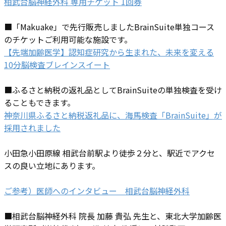
相武台脳神経外科 専用チケット 1回券
■「Makuake」で先行販売しましたBrainSuite単独コース
のチケットご利用可能な施設です。
【先端加齢医学】認知症研究から生まれた、未来を変える
10分脳検査ブレインスイート
■ふるさと納税の返礼品としてBrainSuiteの単独検査を受け
ることもできます。
神奈川県ふるさと納税返礼品に、海馬検査「BrainSuite」が
採用されました
小田急小田原線 相武台前駅より徒歩２分と、駅近でアクセ
スの良い立地にあります。
ご参考）医師へのインタビュー 相武台脳神経外科
■相武台脳神経外科 院長 加藤 貴弘 先生と、東北大学加齢医