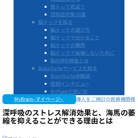
筋トレで若返り
認知症対策10選
脳ドックを知る
脳ドックの選び方
脳ドックで分かること
脳ドックの費用
脳ドックで後悔しないために
脳のMRI検査とは
BrainSuiteサービスを知る
BrainSuite体験談
医師インタビュー
MyPageの使い方
MyBrain–マイページ–
導入をご検討の医療機関様
深呼吸のストレス解消効果と、海馬の萎
縮を抑えることができる理由とは