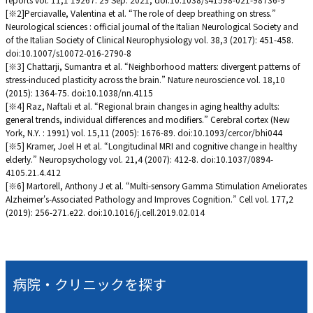
[※2]Perciavalle, Valentina et al. “The role of deep breathing on stress.”
Neurological sciences : official journal of the Italian Neurological Society and
of the Italian Society of Clinical Neurophysiology vol. 38,3 (2017): 451-458.
doi:10.1007/s10072-016-2790-8
[※3] Chattarji, Sumantra et al. “Neighborhood matters: divergent patterns of
stress-induced plasticity across the brain.” Nature neuroscience vol. 18,10
(2015): 1364-75. doi:10.1038/nn.4115
[※4] Raz, Naftali et al. “Regional brain changes in aging healthy adults:
general trends, individual differences and modifiers.” Cerebral cortex (New
York, N.Y. : 1991) vol. 15,11 (2005): 1676-89. doi:10.1093/cercor/bhi044
[※5] Kramer, Joel H et al. “Longitudinal MRI and cognitive change in healthy
elderly.” Neuropsychology vol. 21,4 (2007): 412-8. doi:10.1037/0894-
4105.21.4.412
[※6] Martorell, Anthony J et al. “Multi-sensory Gamma Stimulation Ameliorates
Alzheimer's-Associated Pathology and Improves Cognition.” Cell vol. 177,2
(2019): 256-271.e22. doi:10.1016/j.cell.2019.02.014
病院・クリニックを探す