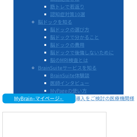
筋トレで若返り
認知症対策10選
脳ドックを知る
脳ドックの選び方
脳ドックで分かること
脳ドックの費用
脳ドックで後悔しないために
脳のMRI検査とは
BrainSuiteサービスを知る
BrainSuite体験談
医師インタビュー
MyPageの使い方
MyBrain–マイページ–
導入をご検討の医療機関様