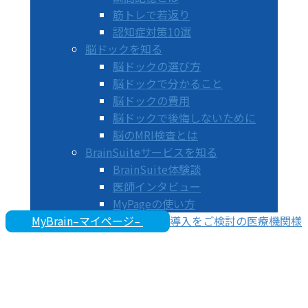
筋トレで若返り
認知症対策10選
脳ドックを知る
脳ドックの選び方
脳ドックで分かること
脳ドックの費用
脳ドックで後悔しないために
脳のMRI検査とは
BrainSuiteサービスを知る
BrainSuite体験談
医師インタビュー
MyPageの使い方
MyBrain–マイページ–
導入をご検討の医療機関様