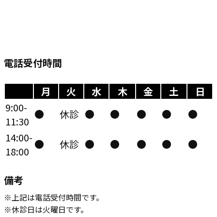
電話受付時間
月
火
水
木
金
土
日
9:00-
●
休診
●
●
●
●
●
11:30
14:00-
●
休診
●
●
●
●
●
18:00
備考
※上記は電話受付時間です。
※​休診日は火曜日です。