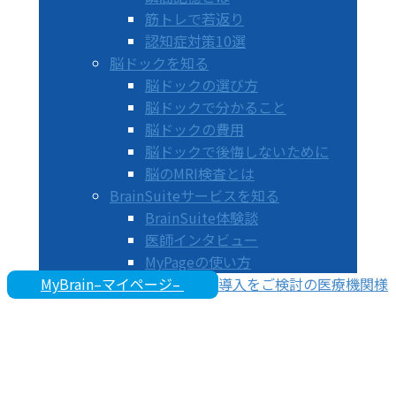
筋トレで若返り
認知症対策10選
脳ドックを知る
脳ドックの選び方
脳ドックで分かること
脳ドックの費用
脳ドックで後悔しないために
脳のMRI検査とは
BrainSuiteサービスを知る
BrainSuite体験談
医師インタビュー
MyPageの使い方
MyBrain–マイページ–
導入をご検討の医療機関様