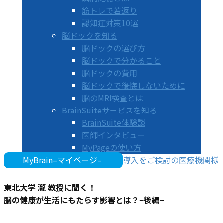
筋トレで若返り
認知症対策10選
脳ドックを知る
脳ドックの選び方
脳ドックで分かること
脳ドックの費用
脳ドックで後悔しないために
脳のMRI検査とは
BrainSuiteサービスを知る
BrainSuite体験談
医師インタビュー
MyPageの使い方
MyBrain–マイページ–
導入をご検討の医療機関様
東北大学 瀧 教授に聞く！
脳の健康が生活にもたらす影響とは？~後編~