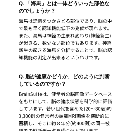
Q. 「海馬」とは一体どういった部位な
のでしょうか？
海馬は記憶をつかさどる部位であり、脳の中
で最も早く認知機能低下の兆候が現れます。
また、海馬は神経の生まれ変わり(神経新生)
が起きる、数少ない部位でもあります。神経
新生の起きる海馬を分析することで、脳の認
知機能の測定が出来るというわけです。
Q. 脳が健康かどうか、どのように判断
しているのですか？
BrainSuiteは、健常者の脳画像データベース
をもとにして、脳の健康状態を科学的に評価
しています。若い世代を含めた(20〜80歳)約
3,300例の健常者の頭部MRI画像を横断的に
蓄積し、そこに約８年分(約400例)の同一被
験者の縦断データを盛り込んでいます。